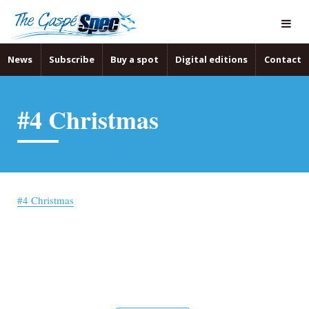
News
Subscribe
Buy a spot
Digital editions
Contact
#4 Christmas
#4 Christmas