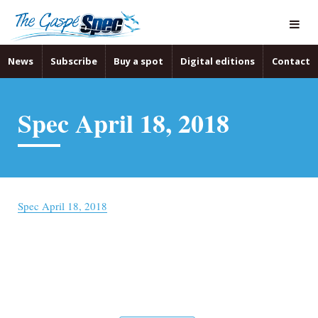
News
Subscribe
Buy a spot
Digital editions
Contact
Spec April 18, 2018
Spec April 18, 2018