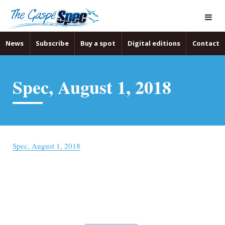
News
Subscribe
Buy a spot
Digital editions
Contact
Spec, August 1, 2018
Spec, August 1, 2018