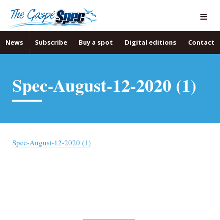
News
Subscribe
Buy a spot
Digital editions
Contact
Spec-August-12-2020 (1)
Spec-August-12-2020 (1)