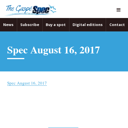
News
Subscribe
Buy a spot
Digital editions
Contact
Spec August 16, 2017
Spec August 16, 2017