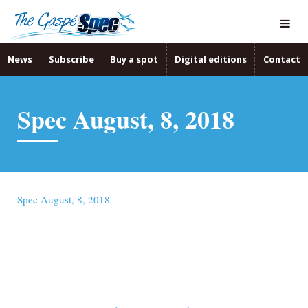
News
Subscribe
Buy a spot
Digital editions
Contact
Spec August, 8, 2018
Spec August, 8, 2018