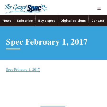
News
Subscribe
Buy a spot
Digital editions
Contact
Spec February 1, 2017
Spec February 1, 2017