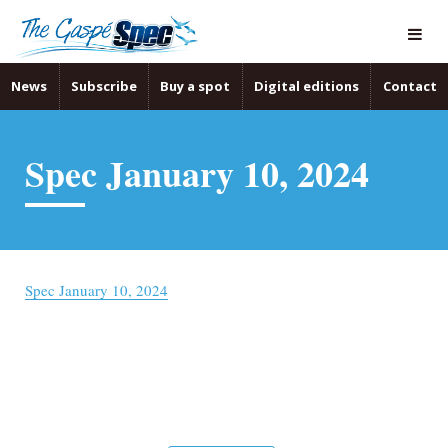
News
Subscribe
Buy a spot
Digital editions
Contact
Spec January 10, 2024
Spec January 10, 2024