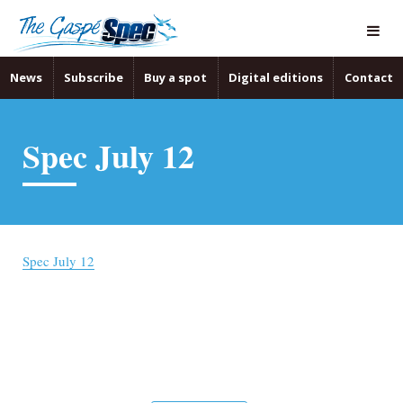
News
Subscribe
Buy a spot
Digital editions
Contact
Spec July 12
Spec July 12