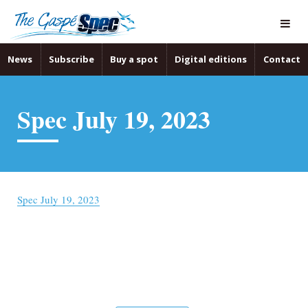
News
Subscribe
Buy a spot
Digital editions
Contact
Spec July 19, 2023
Spec July 19, 2023