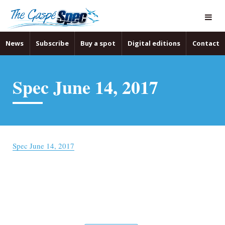
News
Subscribe
Buy a spot
Digital editions
Contact
Spec June 14, 2017
Spec June 14, 2017