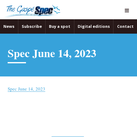
News
Subscribe
Buy a spot
Digital editions
Contact
Spec June 14, 2023
Spec June 14, 2023