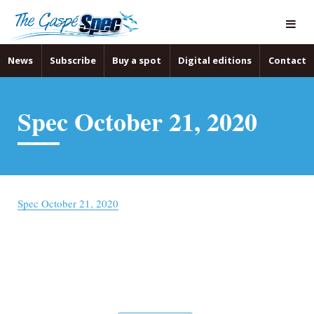
News
Subscribe
Buy a spot
Digital editions
Contact
Spec October 21, 2020
Spec October 21, 2020