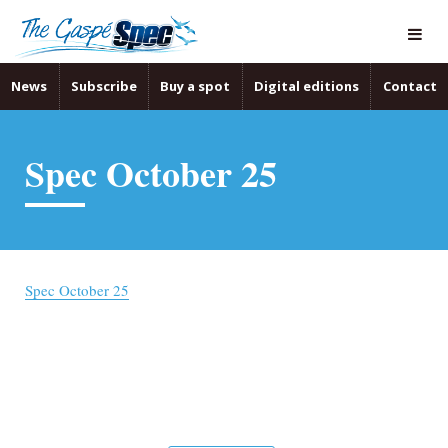
News
Subscribe
Buy a spot
Digital editions
Contact
Spec October 25
Spec October 25