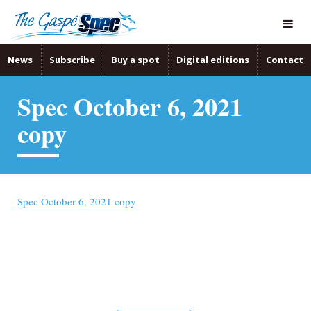
News
Subscribe
Buy a spot
Digital editions
Contact
Spec October 6, 2021
copy
Spec October 6, 2021 copy