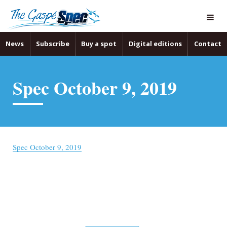
News
Subscribe
Buy a spot
Digital editions
Contact
Spec October 9, 2019
Spec October 9, 2019