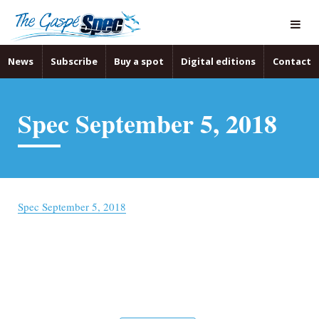
News
Subscribe
Buy a spot
Digital editions
Contact
Spec September 5, 2018
Spec September 5, 2018