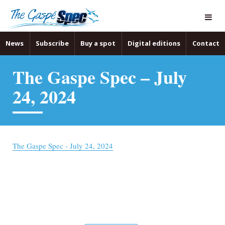
News
Subscribe
Buy a spot
Digital editions
Contact
The Gaspe Spec – July
24, 2024
The Gaspe Spec - July 24, 2024