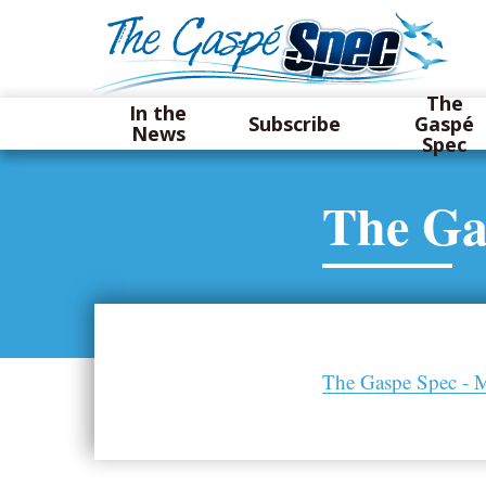
The
In the
Subscribe
Gaspé
News
Spec
The Ga
The Gaspe Spec - 