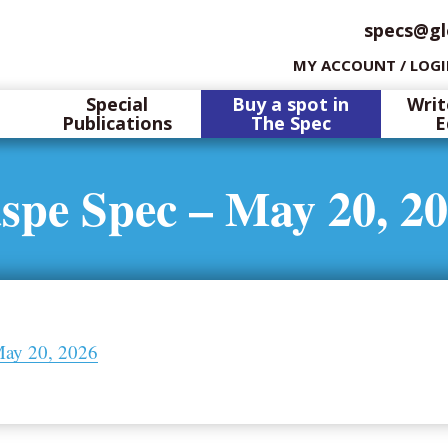
specs@gl
MY ACCOUNT / LOG
Special
Buy a spot in
Writ
Publications
The Spec
E
spe Spec – May 20, 2
May 20, 2026