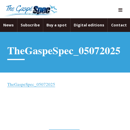
News
Subscribe
Buy a spot
Digital editions
Contact
TheGaspeSpec_05072025
TheGaspeSpec_05072025