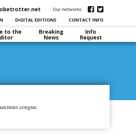
obetrotter.net
Our networks
IN
DIGITAL EDITIONS
CONTACT INFO
e to the
Breaking
Info
ditor
News
Request
 maximus congue.