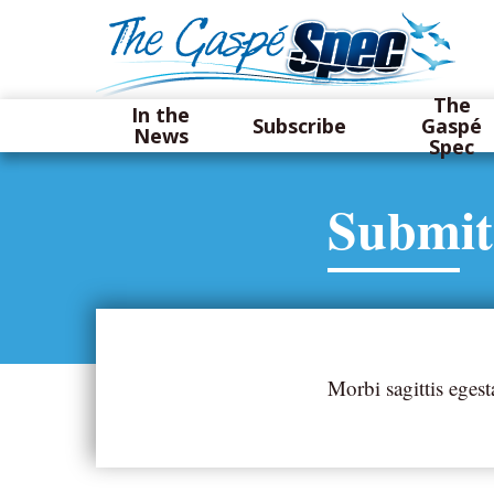
The
In the
Subscribe
Gaspé
News
Spec
Submit
Morbi sagittis eges