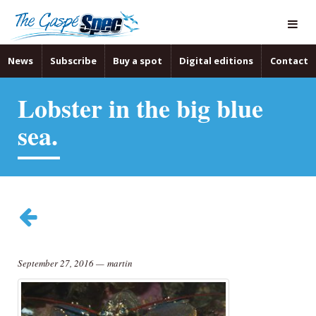
News
Subscribe
Buy a spot
Digital editions
Contact
Lobster in the big blue
sea.
September 27, 2016
—
martin