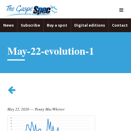
News
Subscribe
Buy a spot
Digital editions
Contact
May-22-evolution-1
May 22, 2020
—
Penny MacWhirter