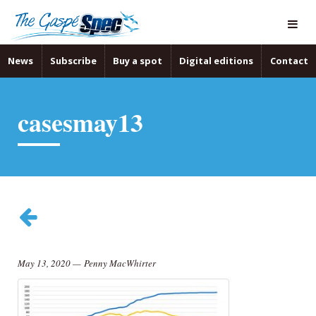
News
Subscribe
Buy a spot
Digital editions
Contact
casesmay13
May 13, 2020
—
Penny MacWhirter