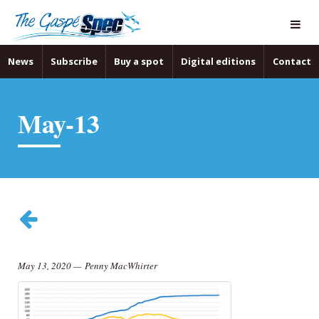
News
Subscribe
Buy a spot
Digital editions
Contact
May-13
May 13, 2020
—
Penny MacWhirter