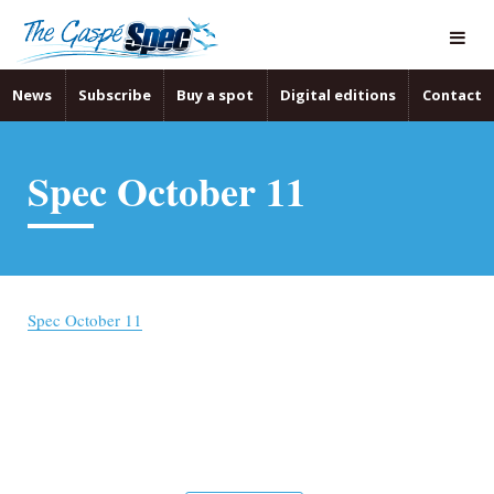
News
Subscribe
Buy a spot
Digital editions
Contact
Spec October 11
Spec October 11